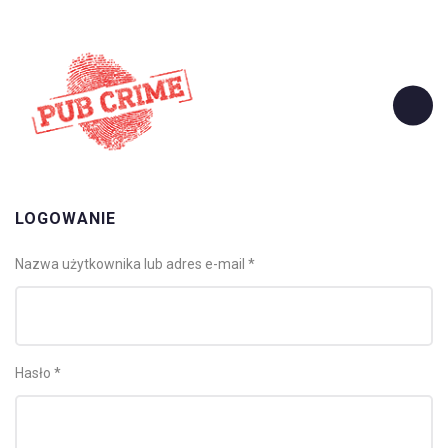
LOGOWANIE
W
Nazwa użytkownika lub adres e-mail
*
y
m
a
g
a
n
e
W
Hasło
*
y
m
a
g
a