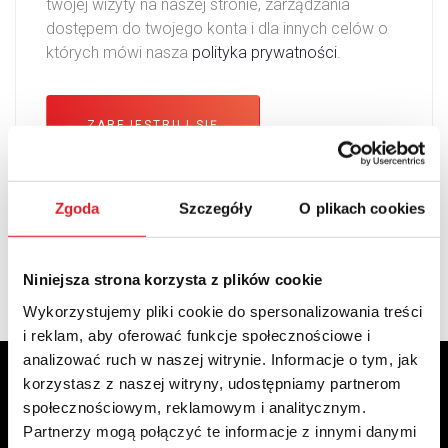
twojej wizyty na naszej stronie, zarządzania
a
dostępem do twojego konta i dla innych celów o
n
których mówi nasza
polityka prywatności
.
e
ZAREJESTRUJ SIĘ
Zgoda
Szczegóły
O plikach cookies
Niniejsza strona korzysta z plików cookie
Wykorzystujemy pliki cookie do spersonalizowania treści
i reklam, aby oferować funkcje społecznościowe i
analizować ruch w naszej witrynie. Informacje o tym, jak
korzystasz z naszej witryny, udostępniamy partnerom
społecznościowym, reklamowym i analitycznym.
Partnerzy mogą połączyć te informacje z innymi danymi