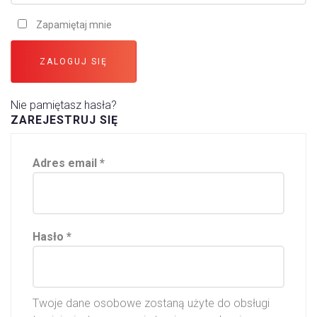
n
e
Zapamiętaj mnie
ZALOGUJ SIĘ
Nie pamiętasz hasła?
ZAREJESTRUJ SIĘ
W
Adres email
*
y
m
a
g
W
Hasło
*
a
y
n
m
e
a
Twoje dane osobowe zostaną użyte do obsługi
g